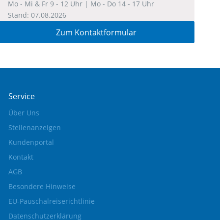
Mo - Mi & Fr 9 - 12 Uhr | Mo - Do 14 - 17 Uhr
Stand: 07.08.2026
Zum Kontaktformular
Service
Über Uns
Stellenanzeigen
Kundenportal
Kontakt
AGB
Besondere Hinweise
EU-Pauschalreiserichtlinie
Datenschutzerklärung