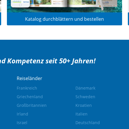
Katalog durchblättern und bestellen
d Kompetenz seit 50+ Jahren!
Reiseländer
Frankreich
Dänemark
Griechenland
Schweden
Großbritannien
Kroatien
Irland
Italien
Israel
Deutschland