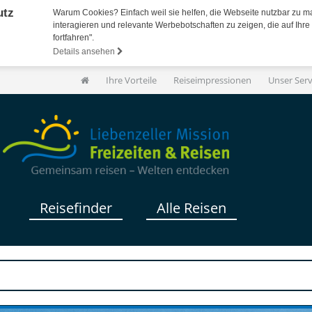
utz
Warum Cookies? Einfach weil sie helfen, die Webseite nutzbar zu m
interagieren und relevante Werbebotschaften zu zeigen, die auf Ihre 
fortfahren".
Details ansehen
Ihre Vorteile
Reiseimpressionen
Unser Ser
Reisefinder
Alle Reisen