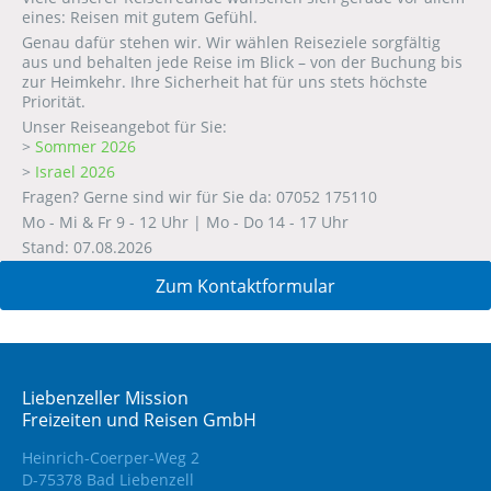
eines: Reisen mit gutem Gefühl.
Genau dafür stehen wir. Wir wählen Reiseziele sorgfältig
aus und behalten jede Reise im Blick – von der Buchung bis
zur Heimkehr. Ihre Sicherheit hat für uns stets höchste
Priorität.
Unser Reiseangebot für Sie:
>
Sommer 2026
>
Israel 2026
Fragen? Gerne sind wir für Sie da: 07052 175110
Mo - Mi & Fr 9 - 12 Uhr | Mo - Do 14 - 17 Uhr
Stand: 07.08.2026
Zum Kontaktformular
Liebenzeller Mission
Freizeiten und Reisen GmbH
Heinrich-Coerper-Weg 2
D-75378 Bad Liebenzell