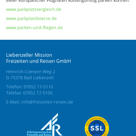
vieler europäischer Flughäfen kostengünstig parken können:
www.parkplatzvergleich.de
www.parkplatzboerse.de
www.parken-und-fliegen.de
Liebenzeller Mission
Freizeiten und Reisen GmbH
Heinrich-Coerper-Weg 2
D-75378 Bad Liebenzell
Telefon: 07052 17-5110
Telefax: 07052 17-5100
E-Mail:
info@freizeiten-reisen.de