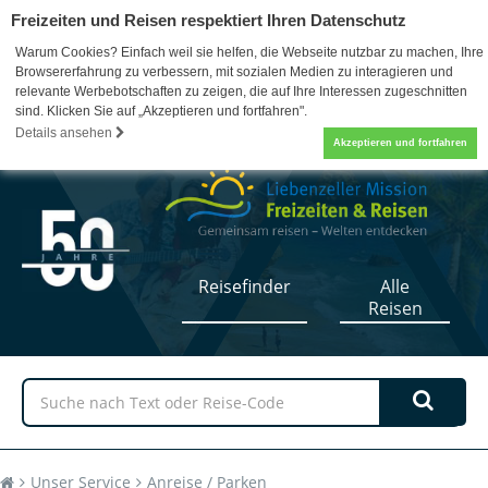
Freizeiten und Reisen respektiert Ihren Datenschutz
Warum Cookies? Einfach weil sie helfen, die Webseite nutzbar zu machen, Ihre
Browsererfahrung zu verbessern, mit sozialen Medien zu interagieren und
relevante Werbebotschaften zu zeigen, die auf Ihre Interessen zugeschnitten
sind. Klicken Sie auf „Akzeptieren und fortfahren".
07052 / 17-5110
0
Details ansehen
Akzeptieren und fortfahren
Reisefinder
Alle
Reisen
Unser Service
Anreise / Parken