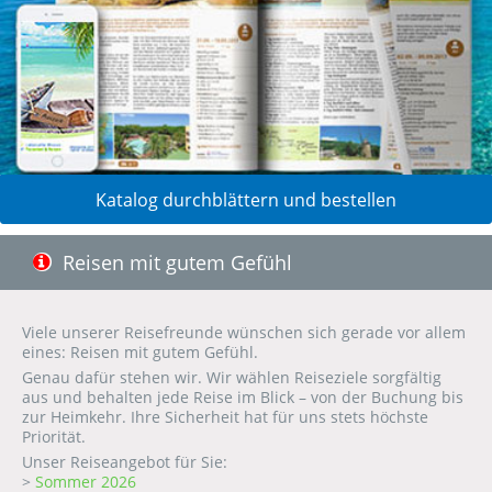
Katalog durchblättern und bestellen
Reisen mit gutem Gefühl
Viele unserer Reisefreunde wünschen sich gerade vor allem
eines: Reisen mit gutem Gefühl.
Genau dafür stehen wir. Wir wählen Reiseziele sorgfältig
aus und behalten jede Reise im Blick – von der Buchung bis
zur Heimkehr. Ihre Sicherheit hat für uns stets höchste
Priorität.
Unser Reiseangebot für Sie:
>
Sommer 2026