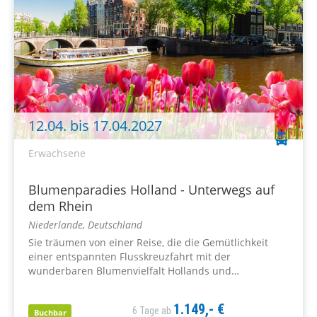
12.04. bis 17.04.2027
Erwachsene
Blumenparadies Holland - Unterwegs auf
dem Rhein
Niederlande, Deutschland
Sie träumen von einer Reise, die die Gemütlichkeit
einer entspannten Flusskreuzfahrt mit der
wunderbaren Blumenvielfalt Hollands und
charmanten Städten wie Amsterdam oder Dordrecht
kombiniert? Wir lassen Ihren Traum wahr werden!
1.149,- €
6 Tage ab
Buchbar