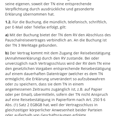
seine eigenen, soweit der TN eine entsprechende
Verpflichtung durch ausdrückliche und gesonderte
Erklärung übernommen hat.
1.2.
Für die Buchung, die mündlich, telefonisch, schriftlich,
per E-Mail oder Telefax erfolgt, gilt:
a)
Mit der Buchung bietet der TN dem RV den Abschluss des
Pauschalreisevertrages verbindlich an. An die Buchung ist
der TN 3 Werktage gebunden.
b)
Der Vertrag kommt mit dem Zugang der Reisebestätigung
(Annahmeerklärung) durch den RV zustande. Bei oder
unverzüglich nach Vertragsschluss wird der RV dem TN eine
den gesetzlichen Vorgaben entsprechende Reisebestätigung
auf einem dauerhaften Datenträger (welcher es dem TN
ermöglicht, die Erklärung unverändert so aufzubewahren
oder zu speichern, dass sie dem TN in einem
angemessenen Zeitraums zugänglich ist, z.B. auf Papier
oder per Email), übermitteln, sofern der TN nicht Anspruch
auf eine Reisebestätigung in Papierform nach Art. 250 § 6
Abs. (1) Satz 2 EGBGB hat, weil der Vertragsschluss in
gleichzeitiger körperlicher Anwesenheit beider Parteien
oder außerhalb von Geschäftsräumen erfolgte.