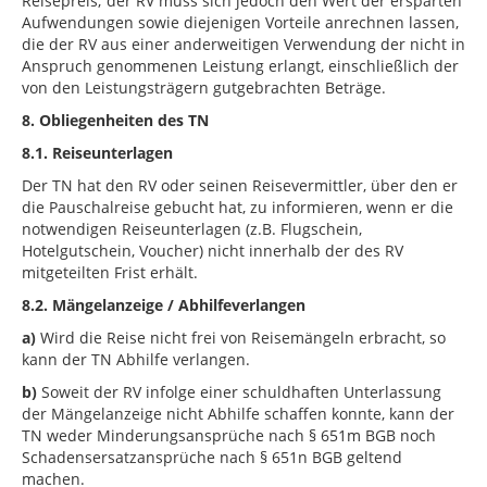
Reisepreis; der RV muss sich jedoch den Wert der ersparten
Aufwendungen sowie diejenigen Vorteile anrechnen lassen,
die der RV aus einer anderweitigen Verwendung der nicht in
Anspruch genommenen Leistung erlangt, einschließlich der
von den Leistungsträgern gutgebrachten Beträge.
8. Obliegenheiten des TN
8.1.
Reiseunterlagen
Der TN hat den RV oder seinen Reisevermittler, über den er
die Pauschalreise gebucht hat, zu informieren, wenn er die
notwendigen Reiseunterlagen (z.B. Flugschein,
Hotelgutschein, Voucher) nicht innerhalb der des RV
mitgeteilten Frist erhält.
8.2.
Mängelanzeige / Abhilfeverlangen
a)
Wird die Reise nicht frei von Reisemängeln erbracht, so
kann der TN Abhilfe verlangen.
b)
Soweit der RV infolge einer schuldhaften Unterlassung
der Mängelanzeige nicht Abhilfe schaffen konnte, kann der
TN weder Minderungsansprüche nach § 651m BGB noch
Schadensersatzansprüche nach § 651n BGB geltend
machen.