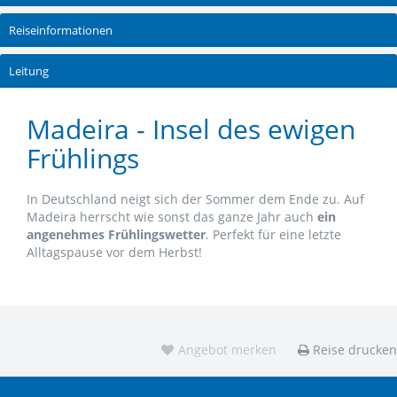
Reiseinformationen
Leitung
Madeira - Insel des ewigen
Frühlings
In Deutschland neigt sich der Sommer dem Ende zu. Auf
Madeira herrscht wie sonst das ganze Jahr auch
ein
angenehmes Frühlingswetter
. Perfekt für eine letzte
Alltagspause vor dem Herbst!
Angebot merken
Reise drucken