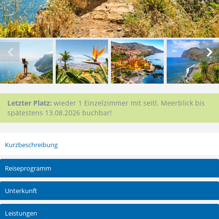
Letzter Platz:
wieder 1 Einzelzimmer mit seitl. Meerblick bis
spätestens 13.08.2026 buchbar!
Kurzbeschreibung
Reiseprogramm
Unterkunft
Leistungen