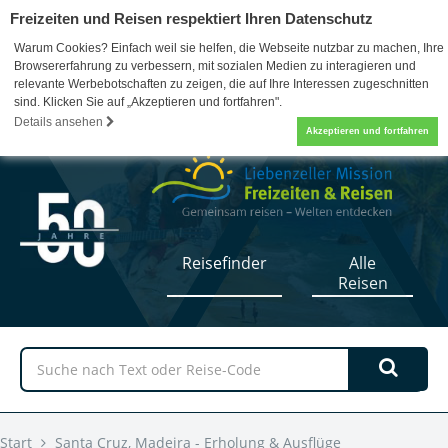
Freizeiten und Reisen respektiert Ihren Datenschutz
Warum Cookies? Einfach weil sie helfen, die Webseite nutzbar zu machen, Ihre
Browsererfahrung zu verbessern, mit sozialen Medien zu interagieren und
relevante Werbebotschaften zu zeigen, die auf Ihre Interessen zugeschnitten
sind. Klicken Sie auf „Akzeptieren und fortfahren".
07052 / 17-5110
0
Details ansehen
Akzeptieren und fortfahren
Reisefinder
Alle
Reisen
Start
Santa Cruz, Madeira - Erholung & Ausflüge