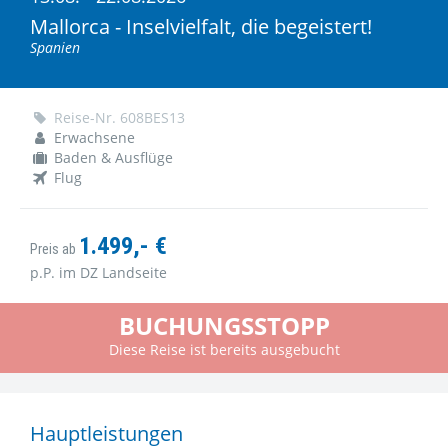
Mallorca - Inselvielfalt, die begeistert!
Spanien
Reise-Nr. 608BES13
Erwachsene
Baden & Ausflüge
Flug
1.499,- €
Preis ab
p.P. im DZ Landseite
BUCHUNGSSTOPP
Diese Reise ist bereits ausgebucht
Hauptleistungen