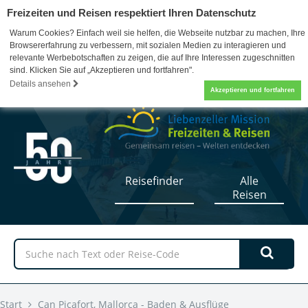
Freizeiten und Reisen respektiert Ihren Datenschutz
Warum Cookies? Einfach weil sie helfen, die Webseite nutzbar zu machen, Ihre
Browsererfahrung zu verbessern, mit sozialen Medien zu interagieren und
relevante Werbebotschaften zu zeigen, die auf Ihre Interessen zugeschnitten
sind. Klicken Sie auf „Akzeptieren und fortfahren".
07052 / 17-5110
0
Details ansehen
Akzeptieren und fortfahren
Reisefinder
Alle
Reisen
Start
Can Picafort, Mallorca - Baden & Ausflüge