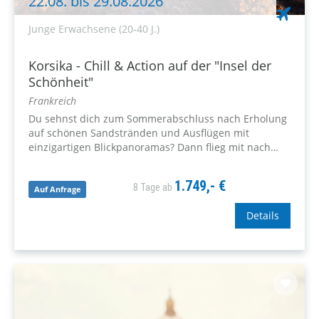
22.08. bis 29.08.2026
Junge Erwachsene (20-40 J.)
Korsika - Chill & Action auf der "Insel der
Schönheit"
Frankreich
Du sehnst dich zum Sommerabschluss nach Erholung
auf schönen Sandstränden und Ausflügen mit
einzigartigen Blickpanoramas? Dann flieg mit nach
Korsika, der beliebten kleinen Schwester Sardiniens,
auch bekannt als "Insel der Schönheit"!
1.749,- €
8 Tage ab
Auf Anfrage
Details