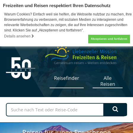
Freizeiten und Reisen respektiert Ihren Datenschutz
Warum Cookies? Einfach weil sie helfen, die Webseite nutzbar zu machen, Ihre
Browsererfahrung zu verbessern, mit sozialen Medien zu interagieren und
relevante Werbebotschaften zu zeigen, die auf Ihre Interessen zugeschnitten
sind. Klicken Sie auf „Akzeptieren und fortfahren".
07052 / 17-5110
0
Details ansehen
Akzeptieren und fortfahren
Reisefinder
Alle
Reisen
Reisen für junge Erwachsene