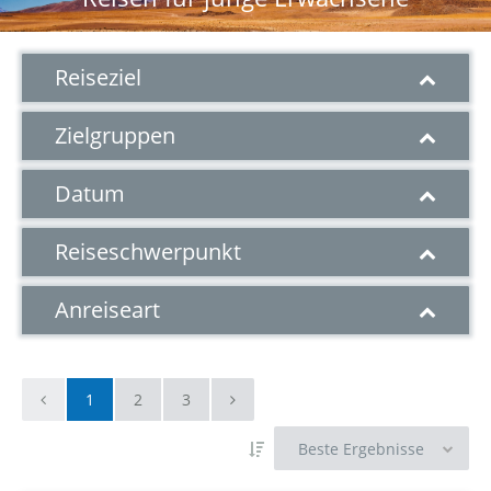
Reiseziel
Zielgruppen
Datum
Reiseschwerpunkt
Anreiseart
1
2
3