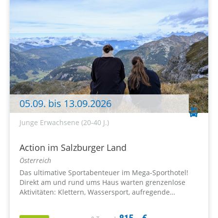
05.09. bis 13.09.2026
Junge Erwachsene (20-40 J.)
Action im Salzburger Land
Österreich
Das ultimative Sportabenteuer im Mega-Sporthotel!
Direkt am und rund ums Haus warten grenzenlose
Aktivitäten: Klettern, Wassersport, aufregende
Höhlentouren, Stand-up-Paddling, Fatbiken,
Mountaincart und vieles mehr. Die Bergwelt rund um