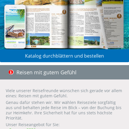
Katalog durchblättern und bestellen
Reisen mit gutem Gefühl
Viele unserer Reisefreunde wünschen sich gerade vor allem
eines: Reisen mit gutem Gefühl.
Genau dafür stehen wir. Wir wählen Reiseziele sorgfältig
aus und behalten jede Reise im Blick – von der Buchung bis
zur Heimkehr. Ihre Sicherheit hat für uns stets höchste
Priorität.
Unser Reiseangebot für Sie: