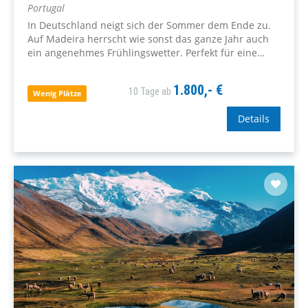
Portugal
In Deutschland neigt sich der Sommer dem Ende zu.
Auf Madeira herrscht wie sonst das ganze Jahr auch
ein angenehmes Frühlingswetter. Perfekt für eine
letzte Alltagspause vor dem Herbst!
1.800,- €
10 Tage ab
Wenig Plätze
Details