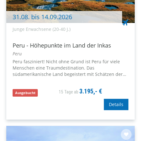
31.08. bis 14.09.2026
Junge Erwachsene (20-40 J.)
Peru - Höhepunkte im Land der Inkas
Peru
Peru fasziniert! Nicht ohne Grund ist Peru für viele
Menschen eine Traumdestination. Das
südamerikanische Land begeistert mit Schätzen der
antiken Inka-Kultur und sehenswerten Stätten aus der
spanischen Kolonialzeit - eingebettet in
3.195,- €
15 Tage ab
atemberaubende Landschaften und...
Ausgebucht
Details