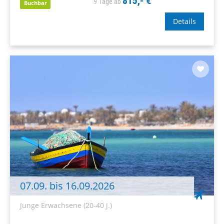
815,- €
9 Tage ab
Altenmarkt in Österreich bietet unvergessliche
Buchbar
Urlaubstage...
Details
07.09. bis 16.09.2026
Junge Erwachsene (20-40 J.)