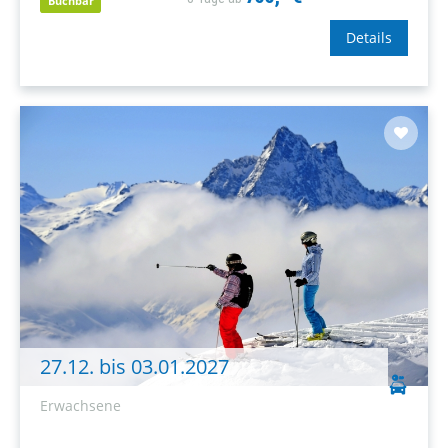
gute Skischulen.
Buchbar
Details
27.12. bis 03.01.2027
Erwachsene