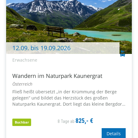
12.09. bis 19.09.2026
Erwachsene
Wandern im Naturpark Kaunergrat
Österreich
Fließ heißt übersetzt „in der Krümmung der Berge
gelegen“ und bildet das Herzstück des großen
Naturparks Kaunergrat. Dort liegt das kleine Bergdorf
an einem Sonnenhang über dem oberen Inntal,
abseits von all dem Trubel...
825,- €
8 Tage ab
Buchbar
Details