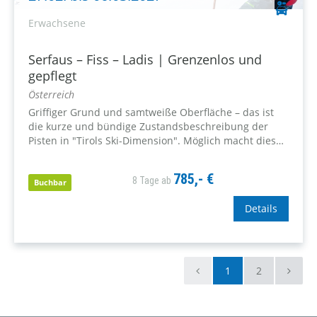
Erwachsene
Serfaus – Fiss – Ladis | Grenzenlos und
gepflegt
Österreich
Griffiger Grund und samtweiße Oberfläche – das ist
die kurze und bündige Zustandsbeschreibung der
Pisten in "Tirols Ski-Dimension". Möglich macht dies
ein Pisten-Pflege-Programm, das die insgesamt 214
Pistenkilometer Nacht für Nacht in Bestform bringt.
785,- €
8 Tage ab
Buchbar
Details
1
2