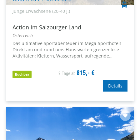
Junge Erwachsene (20-40 J.)
Action im Salzburger Land
Österreich
Das ultimative Sportabenteuer im Mega-Sporthotel!
Direkt am und rund ums Haus warten grenzenlose
Aktivitäten: Klettern, Wassersport, aufregende
Höhlentouren, Stand-up-Paddling, Fatbiken,
Mountaincart und vieles mehr. Die Bergwelt rund um
815,- €
9 Tage ab
Altenmarkt in Österreich bietet unvergessliche
Buchbar
Urlaubstage...
Details