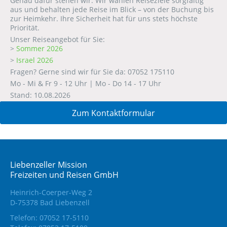
Genau dafür stehen wir. Wir wählen Reiseziele sorgfältig
aus und behalten jede Reise im Blick – von der Buchung bis
zur Heimkehr. Ihre Sicherheit hat für uns stets höchste
Priorität.
Unser Reiseangebot für Sie:
>
Sommer 2026
>
Israel 2026
Fragen? Gerne sind wir für Sie da: 07052 175110
Mo - Mi & Fr 9 - 12 Uhr | Mo - Do 14 - 17 Uhr
Stand: 10.08.2026
Zum Kontaktformular
Liebenzeller Mission
Freizeiten und Reisen GmbH
Heinrich-Coerper-Weg 2
D-75378 Bad Liebenzell
Telefon: 07052 17-5110