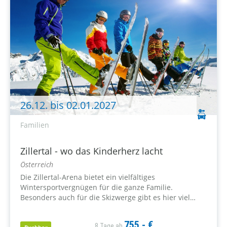
26.12. bis 02.01.2027
Familien
Zillertal - wo das Kinderherz lacht
Österreich
Die Zillertal-Arena bietet ein vielfältiges
Wintersportvergnügen für die ganze Familie.
Besonders auch für die Skizwerge gibt es hier viel
abwechslungsreichen Spaß im Schnee, dafür sorgen
u.a. Kinder-Winter-Wunderland, Ski-Kindergarten und
755,- €
8 Tage ab