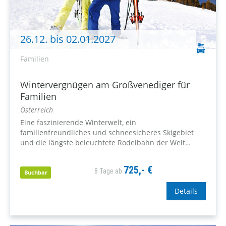
26.12. bis 02.01.2027
Familien
Wintervergnügen am Großvenediger für
Familien
Österreich
Eine faszinierende Winterwelt, ein
familienfreundliches und schneesicheres Skigebiet
und die längste beleuchtete Rodelbahn der Welt
erwarten Sie in der Wildkogel-Arena Neukirchen-
Bramberg. "GeoSphere Austria" bestätigte in einem
725,- €
8 Tage ab
Gutachten die Schneesicherheit von Ende November
Buchbar
bis April. Somit...
Details