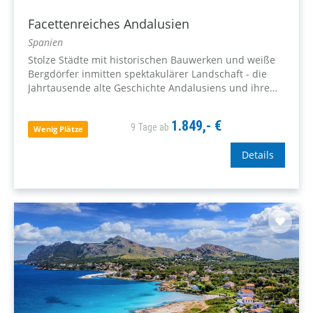
Facettenreiches Andalusien
Spanien
Stolze Städte mit historischen Bauwerken und weiße
Bergdörfer inmitten spektakulärer Landschaft - die
Jahrtausende alte Geschichte Andalusiens und ihre
Vielfalt ist einzigartig! Genießen Sie bei dieser Reise
das orientalische Flair von Al-Andalus.
1.849,- €
9 Tage ab
Wenig Plätze
Details