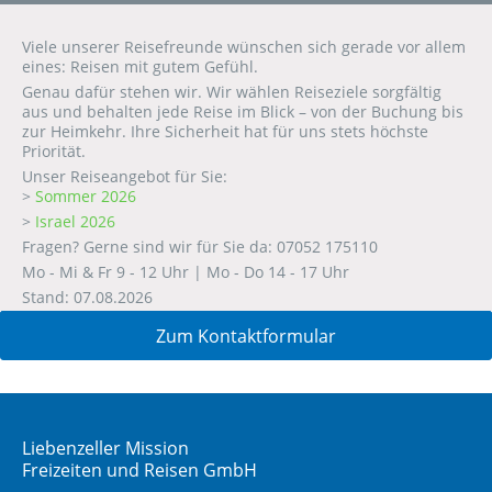
Viele unserer Reisefreunde wünschen sich gerade vor allem
eines: Reisen mit gutem Gefühl.
Genau dafür stehen wir. Wir wählen Reiseziele sorgfältig
aus und behalten jede Reise im Blick – von der Buchung bis
zur Heimkehr. Ihre Sicherheit hat für uns stets höchste
Priorität.
Unser Reiseangebot für Sie:
>
Sommer 2026
>
Israel 2026
Fragen? Gerne sind wir für Sie da: 07052 175110
Mo - Mi & Fr 9 - 12 Uhr | Mo - Do 14 - 17 Uhr
Stand: 07.08.2026
Zum Kontaktformular
Liebenzeller Mission
Freizeiten und Reisen GmbH