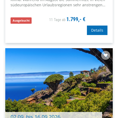
südeuropäischen Urlaubsregionen sehr anstrengend
sein kann, bleibt es auf Gran Canaria angenehm
temperiert. Im August erwarten Sie hier...
1.799,- €
11 Tage ab
Ausgebucht
Details
02.09. bis 16.09.2026