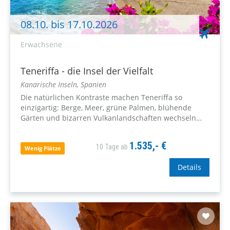
08.10. bis 17.10.2026
Erwachsene
Teneriffa - die Insel der Vielfalt
Kanarische Inseln, Spanien
Die natürlichen Kontraste machen Teneriffa so
einzigartig: Berge, Meer, grüne Palmen, blühende
Gärten und bizarren Vulkanlandschaften wechseln
einander ab. Hinzu kommt das ganzjährig milde Klima
mit mehr als 300 Sonnentage pro Jahr, aber ohne
1.535,- €
10 Tage ab
drückende...
Wenig Plätze
Details