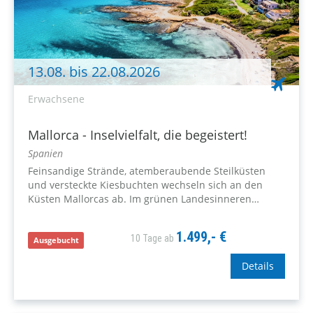
13.08. bis 22.08.2026
Erwachsene
Mallorca - Inselvielfalt, die begeistert!
Spanien
Feinsandige Strände, atemberaubende Steilküsten
und versteckte Kiesbuchten wechseln sich an den
Küsten Mallorcas ab. Im grünen Landesinneren
beeindruckt die herrliche Naturlandschaft mit
typischer, subtropischer Mittelmeer-Vegetation.
1.499,- €
10 Tage ab
Langeweile kommt hier garantiert nicht auf!
Ausgebucht
Details