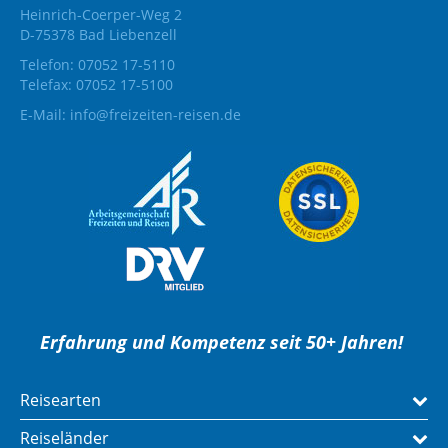
Heinrich-Coerper-Weg 2
D-75378 Bad Liebenzell
Telefon: 07052 17-5110
Telefax: 07052 17-5100
E-Mail:
info@freizeiten-reisen.de
Erfahrung und Kompetenz seit 50+ Jahren!
Reisearten
Reiseländer