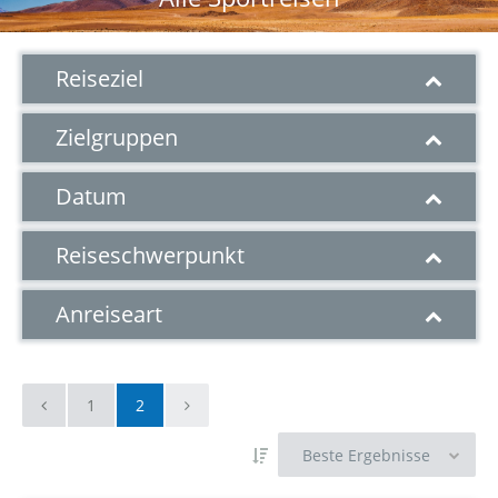
Reiseziel
Zielgruppen
Datum
Reiseschwerpunkt
Anreiseart
1
2