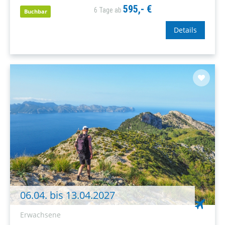
Ihnen am liebsten ist.
595,- €
6 Tage ab
Buchbar
Details
06.04. bis 13.04.2027
Erwachsene