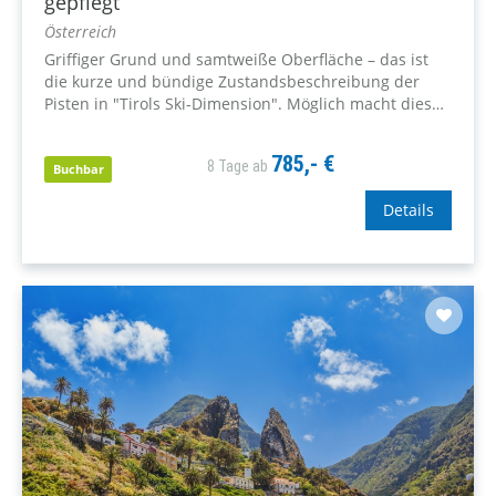
gepflegt
Österreich
Griffiger Grund und samtweiße Oberfläche – das ist
die kurze und bündige Zustandsbeschreibung der
Pisten in "Tirols Ski-Dimension". Möglich macht dies
ein Pisten-Pflege-Programm, das die insgesamt 214
Pistenkilometer Nacht für Nacht in Bestform bringt.
785,- €
8 Tage ab
Buchbar
Details