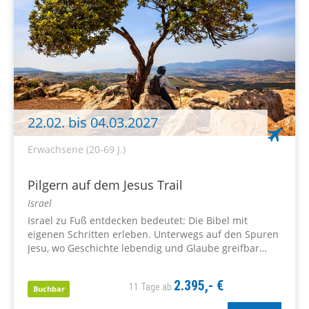
22.02. bis 04.03.2027
Erwachsene (20-69 J.)
Pilgern auf dem Jesus Trail
Israel
Israel zu Fuß entdecken bedeutet: Die Bibel mit
eigenen Schritten erleben. Unterwegs auf den Spuren
Jesu, wo Geschichte lebendig und Glaube greifbar
wird. Pilgern ist das Gebet mit den Füßen – eine
Erfahrung, die...
2.395,- €
11 Tage ab
Buchbar