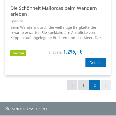
Die Schönheit Mallorcas beim Wandern
erleben
Spanien
Beim Wandern durch die vielfältige Bergkette der
Levante erwarten Sie spektakuläre Ausblicke von
Klippen auf abgelegene Buchten und das Meer. Dazu
geschichtsträchtige Stätten, Traditionen und Bräuche,
örtliches Kunsthandwerk und die landestypische
1.295,- €
8 Tage ab
Küche. Eine Entdeckungsreise...
Buchbar
Details
1
2
Reiseimpressionen