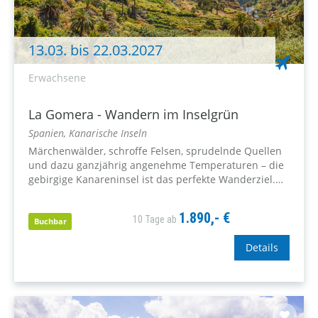
13.03. bis 22.03.2027
Erwachsene
La Gomera - Wandern im Inselgrün
Spanien, Kanarische Inseln
Märchenwälder, schroffe Felsen, sprudelnde Quellen
und dazu ganzjährig angenehme Temperaturen – die
gebirgige Kanareninsel ist das perfekte Wanderziel.
Aktiv sein zwischen romantischen Buchten,
verträumten Landschaften und friedlichen Dörfern -
1.890,- €
10 Tage ab
die Vulkaninsel wird Sie begeistern.
Buchbar
Details