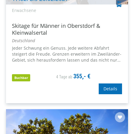
Erwachsene
Skitage für Männer in Oberstdorf &
Kleinwalsertal
Deutschland
Jeder Schwung ein Genuss. Jede weitere Abfahrt
steigert die Freude. Grenzen erweitern im Zweiländer-
Gebiet, sich herausfordern lassen und das nicht nur
auf Skiern. Eine abenteuerreiche Zeit. Raus geht´s in
die Gemeinschaft mit Gott –...
355,- €
4 Tage ab
Buchbar
Details